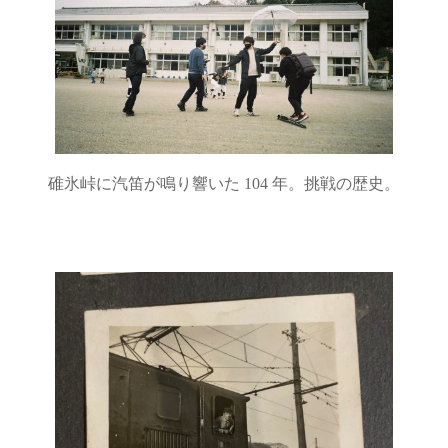
碓氷峠に汽笛が鳴り響いた 104 年。挑戦の歴史。