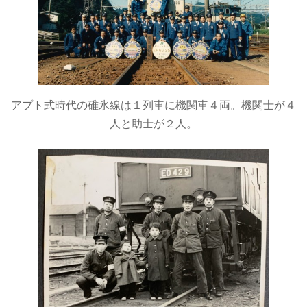
アプト式時代の碓氷線は１列車に機関車４両。機関士が４
人と助士が２人。