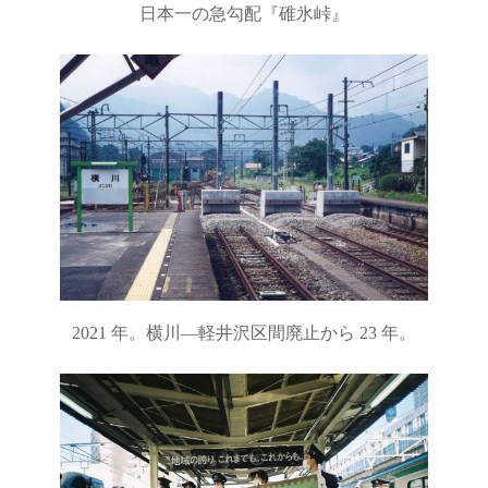
日本一の急勾配『碓氷峠』
2021 年。横川―軽井沢区間廃止から 23 年。