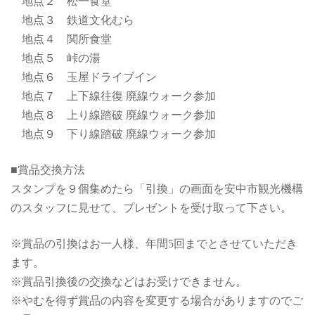
地点２ 松一食堂
地点３ 鉄道文化むら
地点４ 関所食堂
地点５ 峠の湯
地点６ 玉屋ドライブイン
地点７ 上下線往復 廃線ウォーク参加
地点８ 上り線踏破 廃線ウォーク参加
地点９ 下り線踏破 廃線ウォーク参加
■賞品交換方法
スタンプを９個集めたら「引換」の画面を安中市観光機構
のスタッフに見せて、プレゼントを受け取って下さい。
※賞品の引換はお一人様、年間5回までとさせていただき
ます。
※賞品引換後の交換などはお受けできません。
※やむを得ず賞品の内容を変更する場合がありますのでご